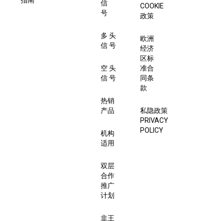
指南
信
COOKIE
号
政策
多 头
欧洲
信 号
经济
区标
空 头
准合
信 号
同条
款
热销
产品
私隐政策
PRIVACY
POLICY
机构
适用
双层
合作
推广
计划
韭王