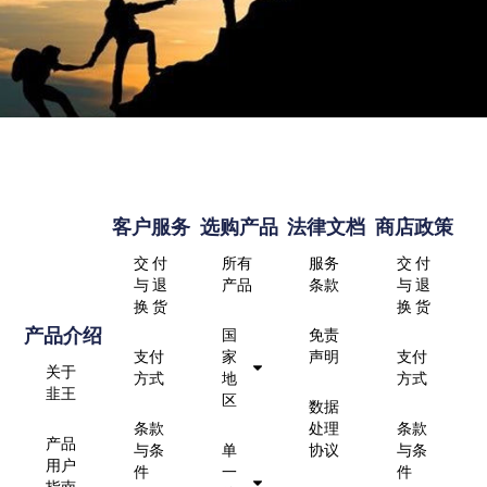
客户服务
选购产品
法律文档
商店政策
交 付
所有
服务
交 付
与 退
产品
条款
与 退
换 货
换 货
产品介绍
国
免责
支付
家
声明
支付
关于
方式
地
方式
韭王
区
数据
条款
处理
条款
产品
与条
单
协议
与条
用户
件
一
件