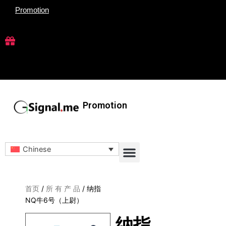
跳
Promotion
至
内
容
Promotion
Menu
Chinese
首页
/
所 有 产 品
/ 纳指
NQ牛6号（上尉）
纳指