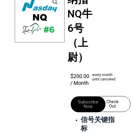
NQ牛
6号
（上
尉）
every month
$
200.00
until canceled
/ Month
Check
Subscribe
Out
Now
信号关键指
标