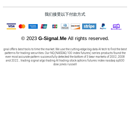
我们接受以下付款方式
© 2023
G-Signal.Me
All rights reserved.
gnal offers best tools to time the market. We use the cutting-edge big data AI tech to find the best
patterns for trading securities. Our NQ (NASDAQ 100 index futures) series products found the
ever most accurate pattern successfully detected the bottom of 3 bear markets of 2002, 2008
and 2022... trading signal algo trading AI trading stock options futures index nasdaq sp500
dow jones russell