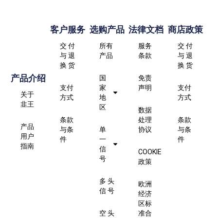
客户服务
选购产品
法律文档
商店政策
交 付
所有
服务
交 付
与 退
产品
条款
与 退
换 货
换 货
产品介绍
国
免责
支付
家
声明
支付
关于
方式
地
方式
韭王
区
数据
条款
处理
条款
产品
与条
单
协议
与条
用户
件
一
件
指南
信
COOKIE
号
政策
多 头
欧洲
信 号
经济
区标
空 头
准合