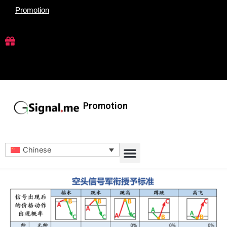
跳
Promotion
至
内
容
Promotion
Menu
Chinese