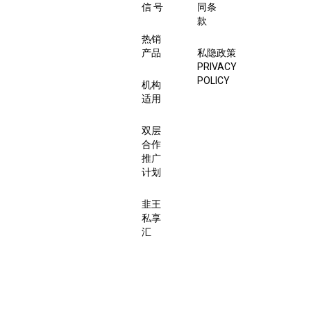
信 号
同条
款
热销
产品
私隐政策
PRIVACY
POLICY
机构
适用
双层
合作
推广
计划
韭王
私享
汇